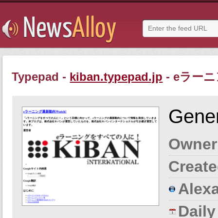
Typepad -
kiban.typepad.jp
- eラーニ
Gener
Owner
Create
Alexa
Dail