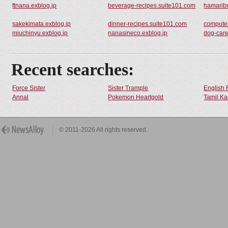
ftnana.exblog.jp
beverage-recipes.suite101.com
hamaribr
sakekimata.exblog.jp
dinner-recipes.suite101.com
compute
miuchinyu.exblog.jp
nanasineco.exblog.jp
dog-car
Recent searches:
Force Sister
Sister Trample
English 
Annal
Pokemon Heartgold
Tamil Ka
© 2011-2026 All rights reserved.