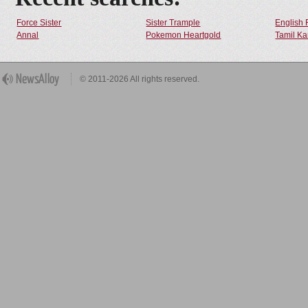
Force Sister
Sister Trample
English 
Annal
Pokemon Heartgold
Tamil Ka
© 2011-2026 All rights reserved.