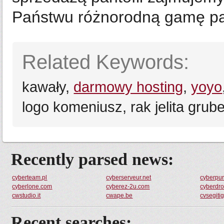
Państwu różnorodną gamę pan
Related Keywords:
kawały,
darmowy hosting
,
yoyo
logo komeniusz, rak jelita grub
Recently parsed news:
cyberteam.pl
cyberserveur.net
cyberpu
cyberlone.com
cyberez-2u.com
cyberdro
cwstudio.it
cwape.be
cvsegiti
Recent searches: