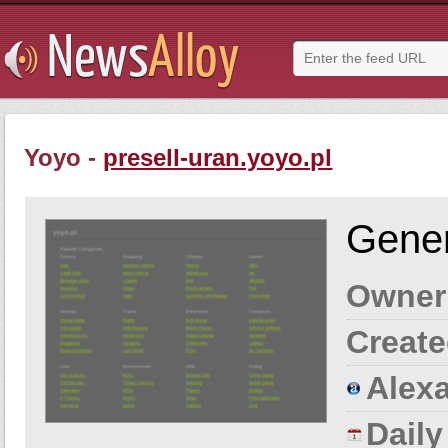
Yoyo -
presell-uran.yoyo.pl
Gener
Owner
Create
Alexa
Dail