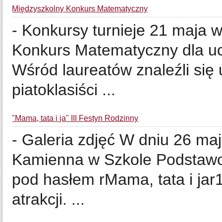
Międzyszkolny Konkurs Matematyczny
- Konkursy turnieje 21 maja 
Konkurs Matematyczny dla ucz
Wśród laureatów znaleźli się 
piatoklasiści ...
"Mama, tata i ja" III Festyn Rodzinny
- Galeria zdjęć W dniu 26 ma
Kamienna w Szkole Podstawowe
pod hasłem rMama, tata i jar1
atrakcji. ...