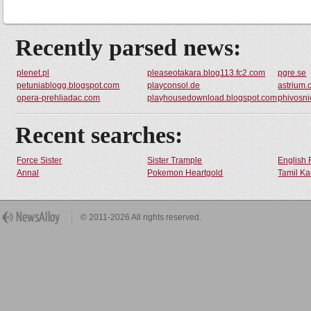
Recently parsed news:
plenet.pl
pleaseotakara.blog113.fc2.com
pgre.se
petuniablogg.blogspot.com
playconsol.de
astrium
opera-prehliadac.com
playhousedownload.blogspot.com
phivosni
Recent searches:
Force Sister
Sister Trample
English 
Annal
Pokemon Heartgold
Tamil Ka
© 2011-2026 All rights reserved.