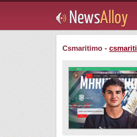
Subsribe
Csmaritimo -
csmarit