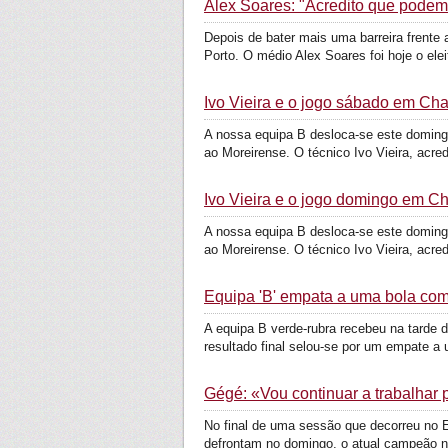
Alex Soares: "Acredito que pode
Depois de bater mais uma barreira frente 
Porto. O médio Alex Soares foi hoje o eleit
Ivo Vieira e o jogo sábado em Ch
A nossa equipa B desloca-se este domingo
ao Moreirense. O técnico Ivo Vieira, acredi
Ivo Vieira e o jogo domingo em C
A nossa equipa B desloca-se este domingo
ao Moreirense. O técnico Ivo Vieira, acredi
Equipa 'B' empata a uma bola co
A equipa B verde-rubra recebeu na tarde d
resultado final selou-se por um empate a u
Gégé: «Vou continuar a trabalhar
No final de uma sessão que decorreu no E
defrontam no domingo, o atual campeão na