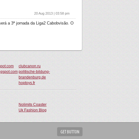
20 Aug 2013 | 03:58 pm
será a 3ª jornada da Liga2 Cabobvisão. O
spot.com
clubcanon.ru
ogspot.com
politische-bildung-
brandenburg.de
hoptoys.fr
Nolimits Coaster
Uk Fashion Blog