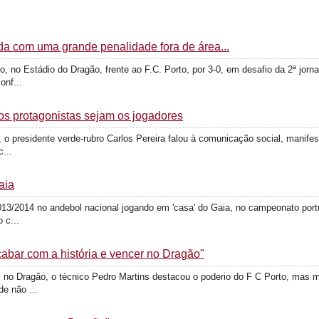
ada com uma grande penalidade fora de área...
, no Estádio do Dragão, frente ao F.C. Porto, por 3-0, em desafio da 2ª jorn
onf...
 os protagonistas sejam os jogadores
o presidente verde-rubro Carlos Pereira falou à comunicação social, manifes
...
aia
013/2014 no andebol nacional jogando em 'casa' do Gaia, no campeonato portu
 c...
abar com a história e vencer no Dragão"
no Dragão, o técnico Pedro Martins destacou o poderio do F C Porto, mas m
e não ...