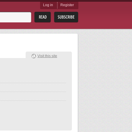
Log in
Register
Visit this site