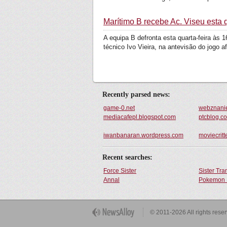
Marítimo B recebe Ac. Viseu esta q
A equipa B defronta esta quarta-feira às
técnico Ivo Vieira, na antevisão do jogo afi
Recently parsed news:
game-0.net
webznanie
mediacafepl.blogspot.com
ptcblog.c
iwanbanaran.wordpress.com
moviecritt
Recent searches:
Force Sister
Sister Tr
Annal
Pokemon 
Get Button
© 2011-2026 All rights rese