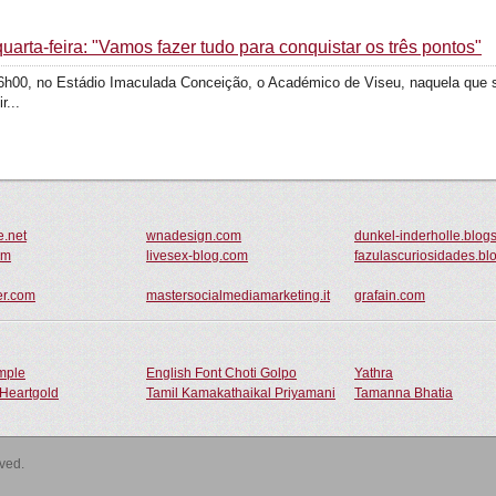
uarta-feira: "Vamos fazer tudo para conquistar os três pontos"
 16h00, no Estádio Imaculada Conceição, o Académico de Viseu, naquela que 
r...
.net
wnadesign.com
dunkel-inderholle.blog
om
livesex-blog.com
fazulascuriosidades.bl
er.com
mastersocialmediamarketing.it
grafain.com
ample
English Font Choti Golpo
Yathra
Heartgold
Tamil Kamakathaikal Priyamani
Tamanna Bhatia
rved.